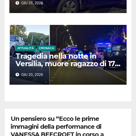
GIU 26, 2026
fuoco in due situazioni
differenti
ATTUALITÀ
CRONACA
Tragedia nella notte in
Versilia, muore ragazzo di 17
anni. Il conducente del Suv
GIU 20, 2026
scappa
Un pensiero su “Ecco le prime
immagini della performance di
VANESSA BEECROFT in corso a