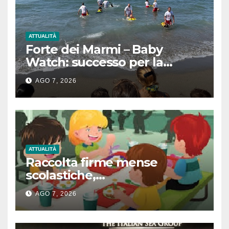
ATTUALITÀ
Forte dei Marmi – Baby
Watch: successo per la
giornata dedicata ai più
AGO 7, 2026
piccoli tra sicurezza, mare e
divertimento
ATTUALITÀ
Raccolta firme mense
scolastiche,
L’Amministrazione rassicura
AGO 7, 2026
le famiglie sulla refezione
scolastica