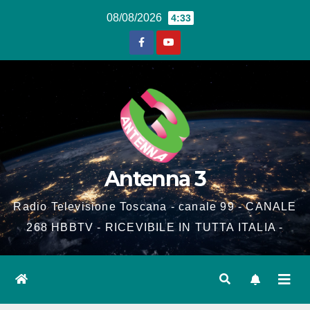
Salta
08/08/2026
4:33
al
contenuto
Antenna 3
Radio Televisione Toscana - canale 99 - CANALE
268 HBBTV - RICEVIBILE IN TUTTA ITALIA -