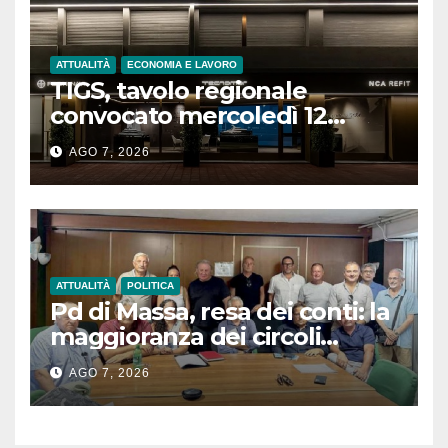
ATTUALITÀ
ECONOMIA E LAVORO
TIGS, tavolo regionale
convocato mercoledì 12
agosto
AGO 7, 2026
ATTUALITÀ
POLITICA
Pd di Massa, resa dei conti: la
maggioranza dei circoli
sfiducia i vertici e chiede un
AGO 7, 2026
congresso straordinario