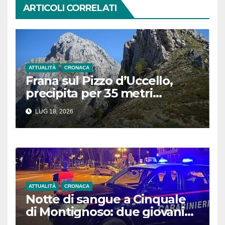
ARTICOLI CORRELATI
ATTUALITÀ
CRONACA
Frana sul Pizzo d’Uccello,
precipita per 35 metri
durante un’arrampicata:
LUG 18, 2026
soccorsi in azione
ATTUALITÀ
CRONACA
Notte di sangue a Cinquale
di Montignoso: due giovani
feriti da colpi d’arma da