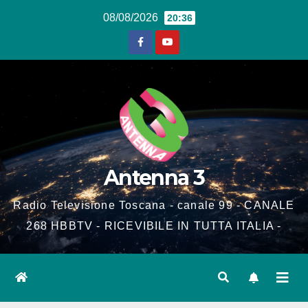
Salta
08/08/2026
20:36
al
contenuto
Antenna 3
Radio Televisione Toscana - canale 99 - CANALE
268 HBBTV - RICEVIBILE IN TUTTA ITALIA -