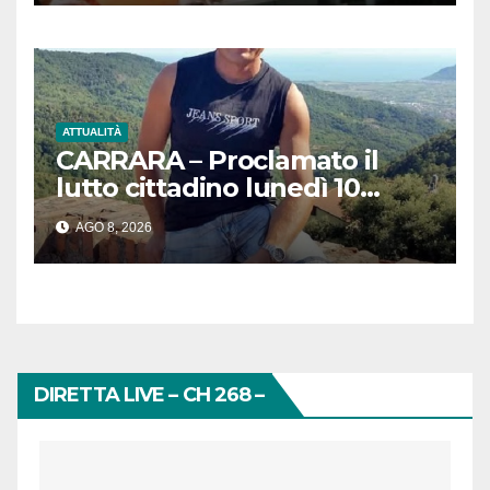
ATTUALITÀ
CARRARA – Proclamato il
lutto cittadino lunedì 10
agosto in concomitanza con
AGO 8, 2026
le esequie di Aldo Gullotti
DIRETTA LIVE – CH 268 –