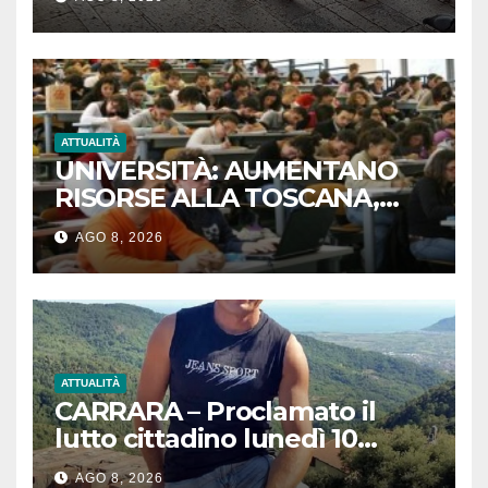
Toscana a tutela della salute
pubblica e del patrimonio
cittadino
ATTUALITÀ
UNIVERSITÀ: AUMENTANO
RISORSE ALLA TOSCANA,
OLTRE 720 MILIONI DAL MUR
AGO 8, 2026
AD ATENEI REGIONE
ATTUALITÀ
CARRARA – Proclamato il
lutto cittadino lunedì 10
agosto in concomitanza con
AGO 8, 2026