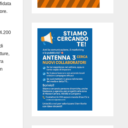
fidata
ore.
.4.200
di
ture,
ra
on