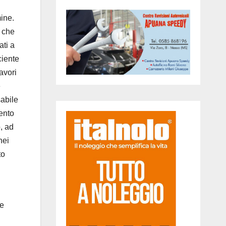
ine.
o che
ati a
ciente
avori
e
sabile
ento
, ad
nei
to
le