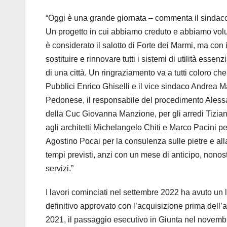
“Oggi è una grande giornata – commenta il sindaco 
Un progetto in cui abbiamo creduto e abbiamo volu
è considerato il salotto di Forte dei Marmi, ma con 
sostituire e rinnovare tutti i sistemi di utilità ess
di una città. Un ringraziamento va a tutti coloro che
Pubblici Enrico Ghiselli e il vice sindaco Andrea Ma
Pedonese, il responsabile del procedimento Alessand
della Cuc Giovanna Manzione, per gli arredi Tizian
agli architetti Michelangelo Chiti e Marco Pacini pe
Agostino Pocai per la consulenza sulle pietre e alla
tempi previsti, anzi con un mese di anticipo, nonos
servizi.”
I lavori cominciati nel settembre 2022 ha avuto un l
definitivo approvato con l’acquisizione prima dell’
2021, il passaggio esecutivo in Giunta nel novembr