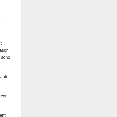
,
i
ti
asori
e sono
auti
i con
enti