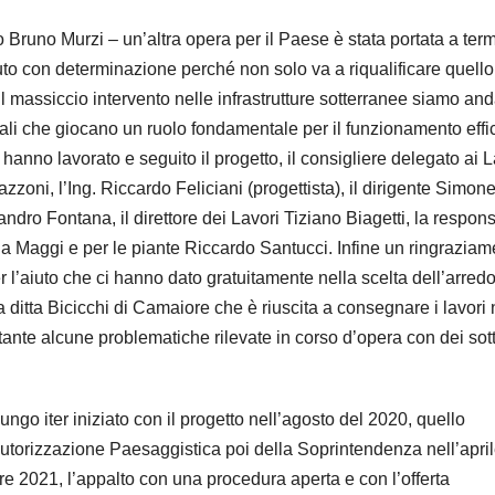
Bruno Murzi – un’altra opera per il Paese è stata portata a term
to con determinazione perché non solo va a riqualificare quell
il massiccio intervento nelle infrastrutture sotterranee siamo and
enziali che giocano un ruolo fondamentale per il funzionamento effi
 hanno lavorato e seguito il progetto, il consigliere delegato ai L
zzoni, l’Ing. Riccardo Feliciani (progettista), il dirigente Simon
ro Fontana, il direttore dei Lavori Tiziano Biagetti, la respon
a Maggi e per le piante Riccardo Santucci. Infine un ringraziam
r l’aiuto che ci hanno dato gratuitamente nella scelta dell’arredo
 ditta Bicicchi di Camaiore che è riuscita a consegnare i lavori 
tante alcune problematiche rilevate in corso d’opera con dei sot
ungo iter iniziato con il progetto nell’agosto del 2020, quello
autorizzazione Paesaggistica poi della Soprintendenza nell’apri
e 2021, l’appalto con una procedura aperta e con l’offerta