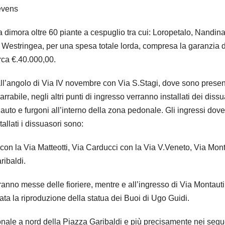
tevens
a dimora oltre 60 piante a cespuglio tra cui: Loropetalo, Nandina
Westringea, per una spesa totale lorda, compresa la garanzia d
rca €.40.000,00.
ll’angolo di Via IV novembre con Via S.Stagi, dove sono presen
rabile, negli altri punti di ingresso verranno installati dei dissu
 auto e furgoni all’interno della zona pedonale. Gli ingressi dov
tallati i dissuasori sono:
con la Via Matteotti, Via Carducci con la Via V.Veneto, Via Mont
ribaldi.
rranno messe delle fioriere, mentre e all’ingresso di Via Montaut
nata la riproduzione della statua dei Buoi di Ugo Guidi.
nale a nord della Piazza Garibaldi e più precisamente nei segu