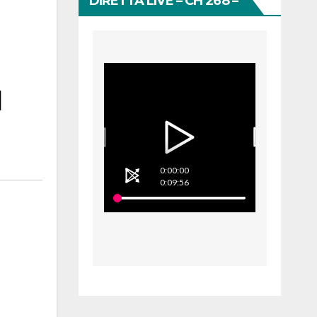
DIRETTA LIVE – CH 268 –
d
0:00:00
0:09:56