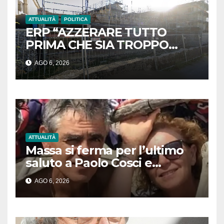
ATTUALITÀ
POLITICA
ERP “AZZERARE TUTTO
PRIMA CHE SIA TROPPO
TARDI”
AGO 6, 2026
ATTUALITÀ
Massa si ferma per l’ultimo
saluto a Paolo Cosci e
Graziella Baldini: proclamato
AGO 6, 2026
il lutto cittadino