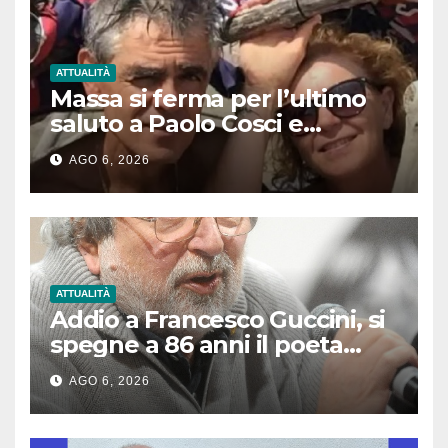
ATTUALITÀ
Massa si ferma per l’ultimo
saluto a Paolo Cosci e
Graziella Baldini: proclamato
AGO 6, 2026
il lutto cittadino
ATTUALITÀ
Addio a Francesco Guccini, si
spegne a 86 anni il poeta
delle emozioni
AGO 6, 2026