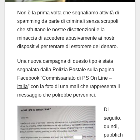
Non è la prima volta che segnaliamo attività di
spamming da parte di criminali senza scrupoli
che sfruttano le nostre disattenzioni e la
minaccia di accedere abusivamente ai nostri
dispositivi per tentare di estorcere del denaro.
Una nuova campagna di questo tipo è stata
segnalata dalla Polizia Postale sulla pagina
Facebook “
C
o
mmiss
ariato di
P
S On Line –
Italia
” con la foto di una mail che rappresenta il
messaggio che potrebbe pervenirci.
Di
seguito,
quindi,
pubblich