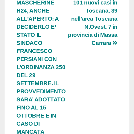
MASCHERINE
101 nuovi casi in
articoli
H24, ANCHE
Toscana. 39
ALL’APERTO: A
nell’area Toscana
DECIDERLO E’
N.Ovest. 7 in
STATO IL
provincia di Massa
SINDACO
Carrara
FRANCESCO
PERSIANI CON
L’ORDINANZA 250
DEL 29
SETTEMBRE. IL
PROVVEDIMENTO
SARA’ ADOTTATO
FINO AL 15
OTTOBRE E IN
CASO DI
MANCATA