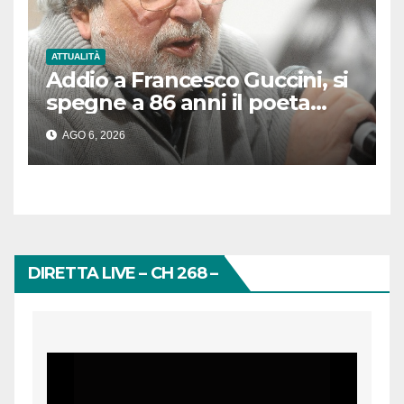
ATTUALITÀ
Addio a Francesco Guccini, si
spegne a 86 anni il poeta
delle emozioni
AGO 6, 2026
DIRETTA LIVE – CH 268 –