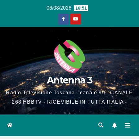
Salta
06/08/2026
16:51
al
contenuto
Antenna 3
Radio Televisione Toscana - canale 99 - CANALE
268 HBBTV - RICEVIBILE IN TUTTA ITALIA -