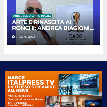
ARTE E CULTURA
ATTUALITÀ
ARTE E RINASCITA AI
RONCHI: ANDREA BIAGIONI
PRESENTA LA MOSTRA
AGO 6, 2026
“KAOS”