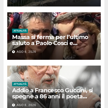
ATTUALITÀ
Massa si ferma per l’ultimo
saluto a Paolo Cosci e
Graziella Baldini: proclamato
AGO 6, 2026
il lutto cittadino
ATTUALITÀ
Addio a Francesco Guccini, si
spegne a 86 anni il poeta
delle emozioni
AGO 6, 2026