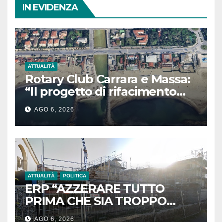
IN EVIDENZA
ATTUALITÀ
Rotary Club Carrara e Massa:
“Il progetto di rifacimento
dell’arenile a sud e nord del
AGO 6, 2026
Porto di Carrara”.
ATTUALITÀ
POLITICA
ERP “AZZERARE TUTTO
PRIMA CHE SIA TROPPO
TARDI”
AGO 6, 2026