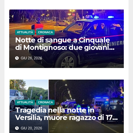
ATTUALITÀ
CRONACA
Notte di sangue a Cinquale
di Montignoso: due giovani
feriti da colpi d’arma da
GIU 26, 2026
fuoco in due situazioni
differenti
ATTUALITÀ
CRONACA
Tragedia nella notte in
Versilia, muore ragazzo di 17
anni. Il conducente del Suv
GIU 20, 2026
scappa