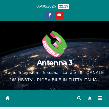
Salta
06/08/2026
22:15
al
contenuto
Antenna 3
Radio Televisione Toscana - canale 99 - CANALE
268 HBBTV - RICEVIBILE IN TUTTA ITALIA -