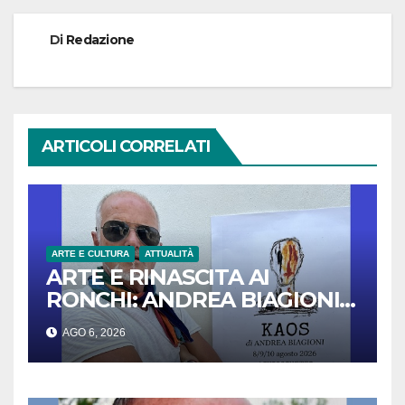
Di
Redazione
ARTICOLI CORRELATI
ARTE E CULTURA
ATTUALITÀ
ARTE E RINASCITA AI
RONCHI: ANDREA BIAGIONI
PRESENTA LA MOSTRA
AGO 6, 2026
“KAOS”