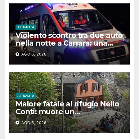
ATTUALITÀ
Violento scontro tra due auto
nella notte a Carrara: una
donna in gravi condizioni
AGO 6, 2026
ATTUALITÀ
Malore fatale al rifugio Nello
Conti: muore un
escursionista di 80 anni sulle
AGO 5, 2026
Apuane