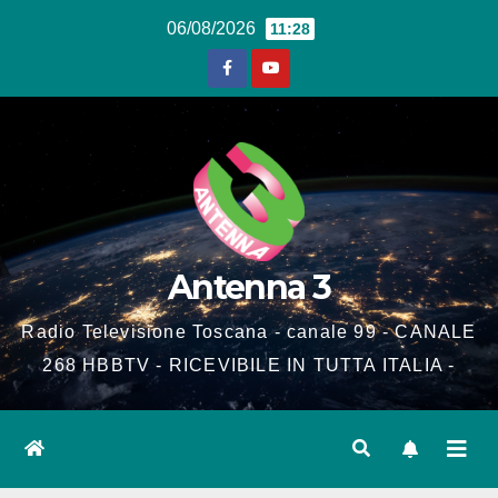
Salta
06/08/2026
11:28
al
contenuto
Antenna 3
Radio Televisione Toscana - canale 99 - CANALE
268 HBBTV - RICEVIBILE IN TUTTA ITALIA -