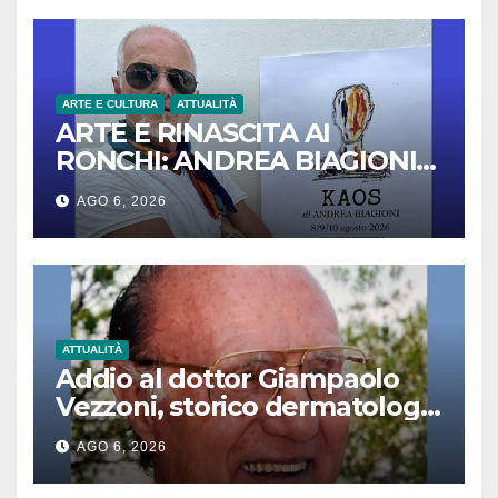
ARTE E CULTURA
ATTUALITÀ
ARTE E RINASCITA AI
RONCHI: ANDREA BIAGIONI
PRESENTA LA MOSTRA
AGO 6, 2026
“KAOS”
ATTUALITÀ
Addio al dottor Giampaolo
Vezzoni, storico dermatologo
e pioniere del reparto Grandi
AGO 6, 2026
Ustionati