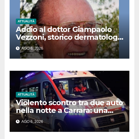
ATTUALITÀ
Addio al dottor Giampaolo
Vezzoni, storico dermatologo
e pioniere del reparto Grandi
AGO 6, 2026
Ustionati
ATTUALITÀ
Violento scontro tra due auto
nella notte a Carrara: una
donna in gravi condizioni
AGO 6, 2026