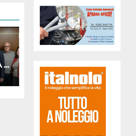
A A
A A