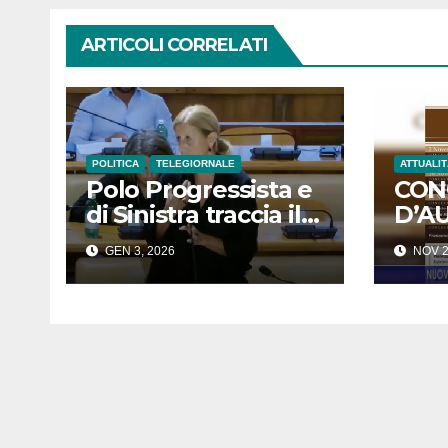
ARTICOLI CORRELATI
POLITICA
TELEGIORNALE
ATTUALIT
Polo Progressista e
CON
di Sinistra traccia il
D’A
bilancio del 2025:
NUO
GEN 3, 2026
NOV 2
“Anno di impegno e
APP
opposizione
concreta” –
SERVIZIO TG –
VIDEO –
INTERVISTA