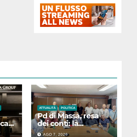
ATTUALITÀ
POLITICA
Pd di Massa, resa
ocato
dei conti: la
osto
maggioranza dei
AGO 7, 2026