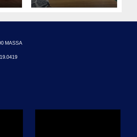
circoli sfiducia i
vertici e chiede un
congresso
straordinario
4100 MASSA
619.0419