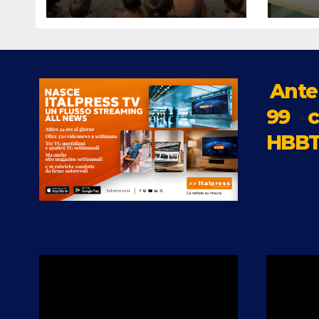
giornata dedicata ai
rass
più piccoli tra
sull
sicurezza, mare e
scol
divertimento
Ante
99
-
c
HBBT