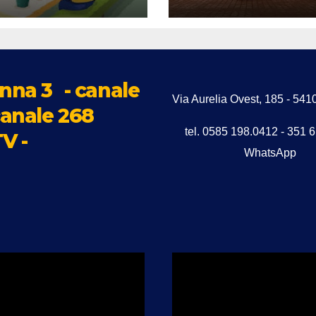
icura le famiglie
a refezione
astica
nna 3
- canale
Via Aurelia Ovest, 185 - 5
anale 268
tel. 0585 198.0412 - 351 
V -
WhatsApp