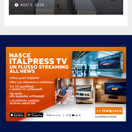
“SERVONO PIÙ ASCOLTO,
AGO 5, 2026
TRASPARENZA E REGOLE
CHIARE”