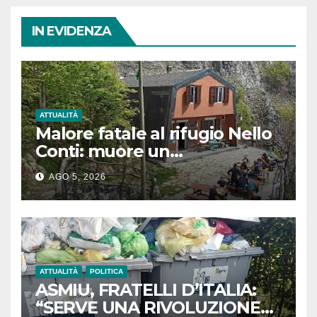
IN EVIDENZA
ATTUALITÀ
Malore fatale al rifugio Nello
Conti: muore un
escursionista di 80 anni sulle
AGO 5, 2026
Apuane
ATTUALITÀ
POLITICA
ASMIU, FRATELLI D’ITALIA:
“SERVE UNA RIVOLUZIONE