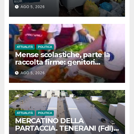
ORGANIZZATIVA.
AGO 5, 2026
L’AMMINISTRAZIONE DI
ASMIU ASSUMA LE PROPRIE
RESPONSABILITÀ”
ATTUALITÀ
POLITICA
Mense scolastiche, parte la
raccolta firme: genitori
chiedono il servizio fino
AGO 5, 2026
all’ultimo giorno di scuola
ATTUALITÀ
POLITICA
MERCATINO DELLA
PARTACCIA. TENERANI (FdI):