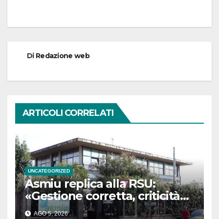
Di
Redazione web
ARTICOLI CORRELATI
UNCATEGORIZED
Asmiu replica alla RSU:
«Gestione corretta, criticità
dovute a fattori strutturali»
AGO 5, 2026