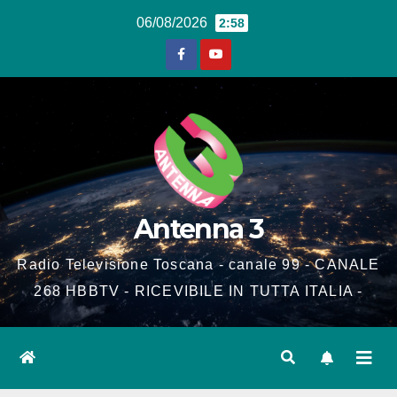
Salta
06/08/2026
2:58
al
contenuto
Antenna 3
Radio Televisione Toscana - canale 99 - CANALE
268 HBBTV - RICEVIBILE IN TUTTA ITALIA -