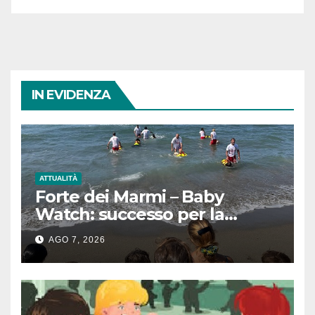
IN EVIDENZA
ATTUALITÀ
Forte dei Marmi – Baby
Watch: successo per la
giornata dedicata ai più
AGO 7, 2026
piccoli tra sicurezza, mare e
divertimento