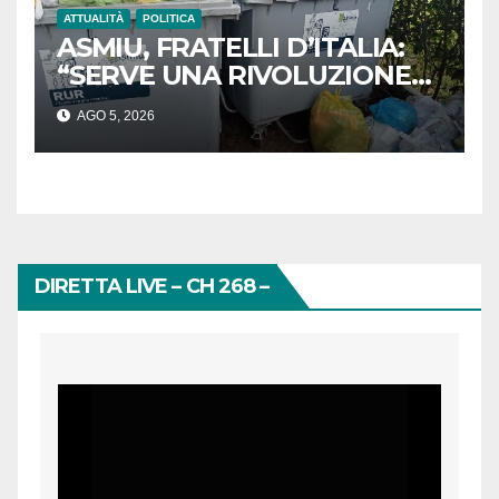
ATTUALITÀ
POLITICA
ASMIU, FRATELLI D’ITALIA:
“SERVE UNA RIVOLUZIONE
ORGANIZZATIVA.
AGO 5, 2026
L’AMMINISTRAZIONE DI
ASMIU ASSUMA LE PROPRIE
RESPONSABILITÀ”
DIRETTA LIVE – CH 268 –