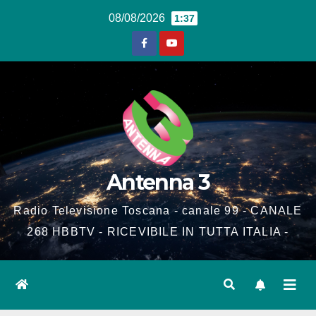
Salta
08/08/2026
1:37
al
contenuto
Antenna 3
Radio Televisione Toscana - canale 99 - CANALE
268 HBBTV - RICEVIBILE IN TUTTA ITALIA -