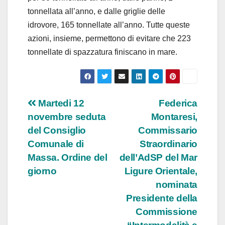
tonnellata all’anno, e dalle griglie delle
idrovore, 165 tonnellate all’anno. Tutte queste
azioni, insieme, permettono di evitare che 223
tonnellate di spazzatura finiscano in mare.
Navigazione
Martedi 12
Federica
novembre seduta
Montaresi,
articoli
del Consiglio
Commissario
Comunale di
Straordinario
Massa. Ordine del
dell’AdSP del Mar
giorno
Ligure Orientale,
nominata
Presidente della
Commissione