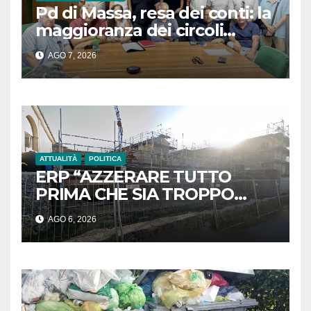
Pd di Massa, resa dei conti: la
maggioranza dei circoli
sfiducia i vertici e chiede un
AGO 7, 2026
congresso straordinario
ATTUALITÀ
POLITICA
ERP “AZZERARE TUTTO
PRIMA CHE SIA TROPPO
TARDI”
AGO 6, 2026