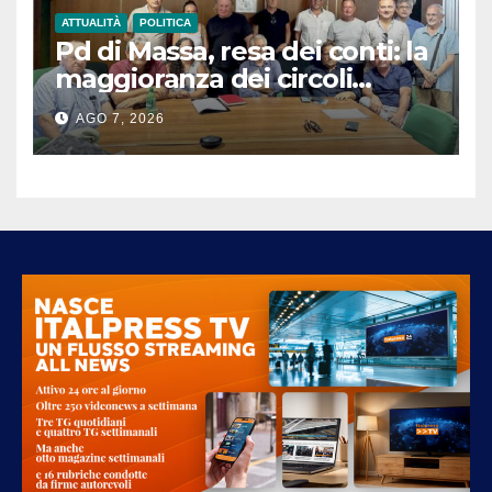
ATTUALITÀ
POLITICA
Pd di Massa, resa dei conti: la
maggioranza dei circoli
sfiducia i vertici e chiede un
AGO 7, 2026
congresso straordinario