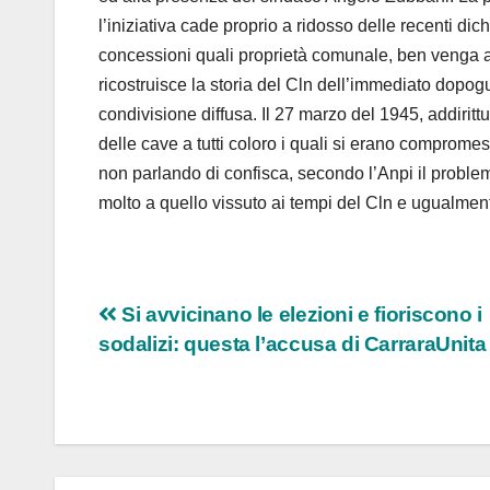
l’iniziativa cade proprio a ridosso delle recenti di
concessioni quali proprietà comunale, ben venga anch
ricostruisce la storia del Cln dell’immediato dopogu
condivisione diffusa. Il 27 marzo del 1945, addirittu
delle cave a tutti coloro i quali si erano comprome
non parlando di confisca, secondo l’Anpi il proble
molto a quello vissuto ai tempi del Cln e ugualmen
Navigazione
Si avvicinano le elezioni e fioriscono i
sodalizi: questa l’accusa di CarraraUnita
articoli