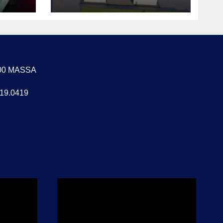
zio
“SERVONO PIÙ
ASCOLTO,
TRASPARENZA E
REGOLE CHIARE”
4100 MASSA
619.0419