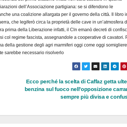
chiarazioni dell’Associazione partigiana: se si difendono le
e una coalizione allargata per il governo della città. Il libro in
erra, che legiferò circa la proprietà delle cave in un’atmosfera d
ra prima della Liberazione infatti, il Cln emanò decreti di confis
ssi col regime fascista, assegnandole a cooperative di cavatori. 
ma della gestione degli agri marmiferi oggi come oggi somiglier
te sarebbe necessario risolverlo
Ecco perché la scelta di Caffaz getta ulte
benzina sul fuoco nell’opposizione carra
sempre più divisa e confu