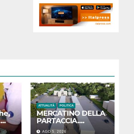
ATTUALITÀ
POLITICA
he,
MERCATINO DELLA
a
PARTACCIA.
TENERANI (FdI):
AGO 5, 2026