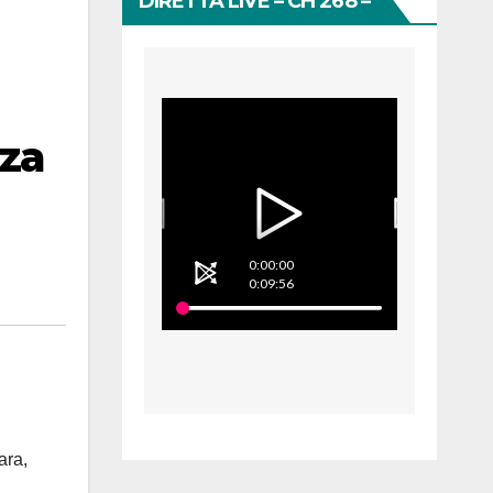
DIRETTA LIVE – CH 268 –
nza
0:00:00
0:09:56
ara,