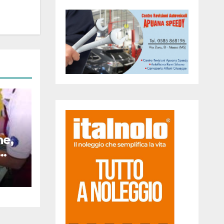
he,
zio