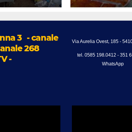
ANIZZATIVA.
chiedono il servi
MMINISTRAZION
fino all’ultimo
I ASMIU ASSUMA
giorno di scuola
PROPRIE
PONSABILITÀ”
nna 3
- canale
Via Aurelia Ovest, 185 - 5
anale 268
tel. 0585 198.0412 - 351 
V -
WhatsApp