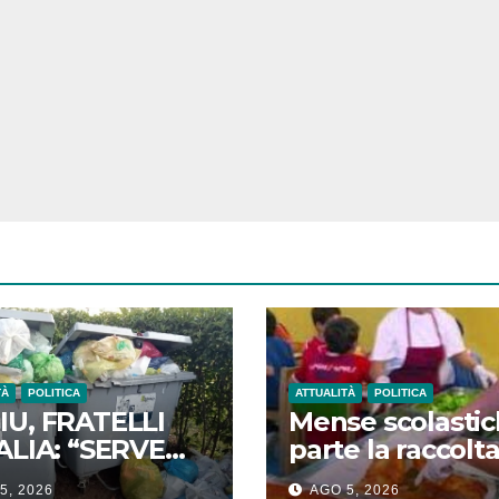
TÀ
POLITICA
ATTUALITÀ
POLITICA
IU, FRATELLI
Mense scolastic
ALIA: “SERVE
parte la raccolt
 RIVOLUZIONE
firme: genitori
5, 2026
AGO 5, 2026