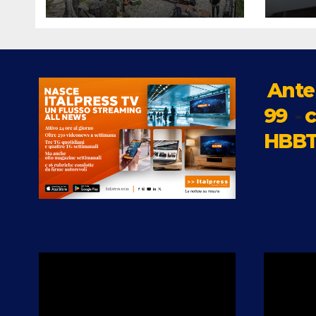
escursionista di 80
ORG
anni sulle Apuane
L’A
E D
LE 
RES
Ante
99
-
c
HBBT