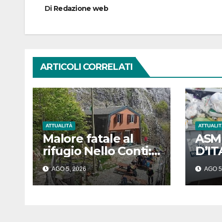
Di
Redazione web
ARTICOLI CORRELATI
ATTUALITÀ
ATTUALIT
Malore fatale al
ASMI
rifugio Nello Conti:
D’IT
muore un
UNA
AGO 5, 2026
AGO 5
escursionista di 80
ORG
anni sulle Apuane
L’A
E D
LE 