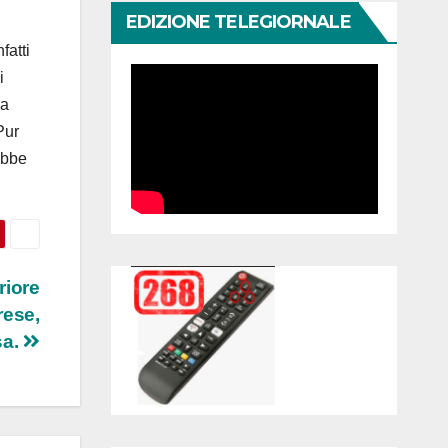
EDIZIONE TELEGIORNALE
fatti
i
ca
Pur
ebbe
riore
rese,
sa.