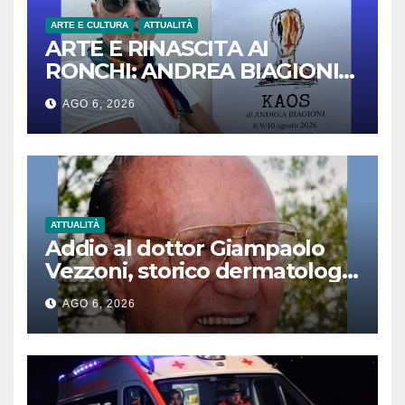
ARTE E CULTURA
ATTUALITÀ
ARTE E RINASCITA AI
RONCHI: ANDREA BIAGIONI
PRESENTA LA MOSTRA
AGO 6, 2026
“KAOS”
ATTUALITÀ
Addio al dottor Giampaolo
Vezzoni, storico dermatologo
e pioniere del reparto Grandi
AGO 6, 2026
Ustionati