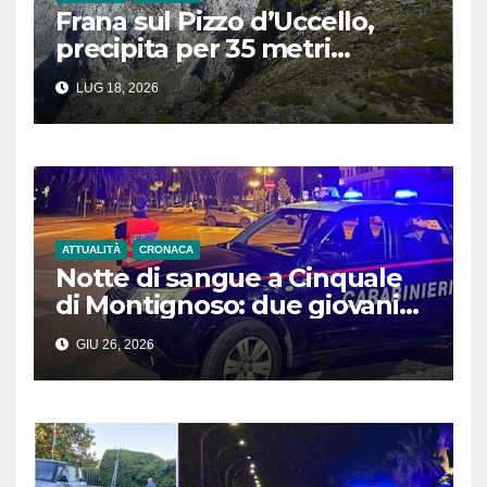
Frana sul Pizzo d’Uccello,
precipita per 35 metri
durante un’arrampicata:
LUG 18, 2026
soccorsi in azione
ATTUALITÀ
CRONACA
Notte di sangue a Cinquale
di Montignoso: due giovani
feriti da colpi d’arma da
GIU 26, 2026
fuoco in due situazioni
differenti