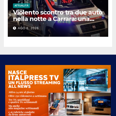
ATTUALITÀ
Violento scontro tra due auto
nella notte a Carrara: una
donna in gravi condizioni
AGO 6, 2026