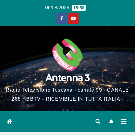
Salta
06/08/2026
15:58
al
contenuto
Antenna 3
Radio Televisione Toscana - canale 99 - CANALE
268 HBBTV - RICEVIBILE IN TUTTA ITALIA -