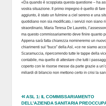
«Da quando è scoppiata questa questione – ha assic
vostra situazione. Il primo impegno è quello di fare
aggiunto, è stato un fulmine a ciel sereno e una s
quotidiano non sia modificato, i servizi non siano ri
straordinario, Maria Teresa De Lauretis, l’assessor
ma questo commissariamento deve finire quanto pr
Appena sarà fatta chiarezza nomineremo un nuovo 
chiarimenti sul “buco” della Asl, «ce ne siamo acco
Scaramuccia, ripercorrendo tutte le tappe della vi
contabile, ma quello di attestare che tutti i passaggi
coperto con le risorse messe da parte grazie a un’o
miliardi di bilancio non mettono certo in crisi la s
Navigazione
ASL 1: IL COMMISSARIAMENTO
DELL’AZIENDA SANITARIA PREOCCUP