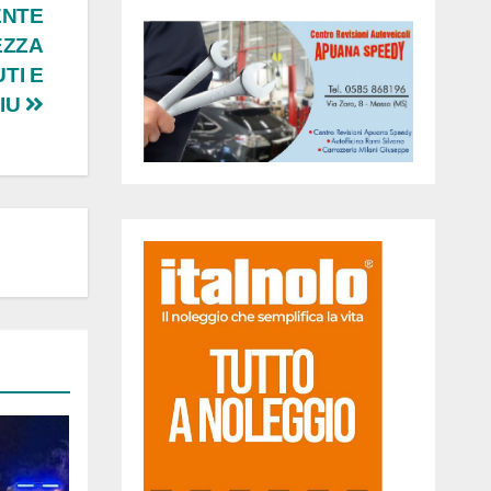
ENTE
EZZA
TI E
MIU