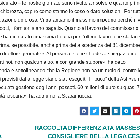
urato – le nostre giornate sono rivolte a risolvere quanto prim
 chiarezza, capire come stanno le cose e dare soluzioni. Per tutt
ituazione dolorosa. Vi garantiamo il massimo impegno perché il 
dotti, i fornitori siano pagati». Quanto al lavoro del commissario
e ha dichiarato «massima fiducia per l’ottimo lavoro che sta fac
ima, se possibile, anche prima della scadenza del 31 dicembre
direttore generale». Al personale, che chiedeva spiegazioni e
rti noi, non qualcun altro, e con grande stupore», ha detto
cenda e sottolineando che la Regione non ha un ruolo di controll
 previsti dalla legge siano stati eseguiti. Il “buco” della Asl «ver
culata gestione degli anni passati. 60 milioni di euro su quasi 7
anità toscana», ha aggiunto la Scaramuccia.
RACCOLTA DIFFERENZIATA MASSESE
A
CONSIGLIERE DELLA LEGA CE