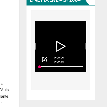
DIRETTA LIVE – CH 268 –
0:00:00
0:09:56
la
l’Aula
rante,
e.