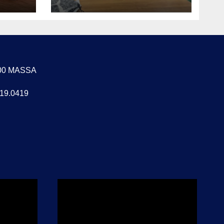
circoli sfiducia i
vertici e chiede un
congresso
straordinario
4100 MASSA
619.0419