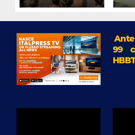
giornata dedicata ai
rass
più piccoli tra
sull
sicurezza, mare e
scol
divertimento
Ante
99
-
c
HBBT