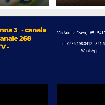
icura le famiglie
a refezione
astica
nna 3
- canale
Via Aurelia Ovest, 185 - 5
anale 268
tel. 0585 198.0412 - 351 
V -
WhatsApp