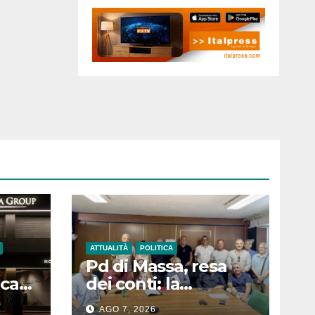
ATTUALITÀ
POLITICA
Pd di Massa, resa
ocato
dei conti: la
osto
maggioranza dei
AGO 7, 2026