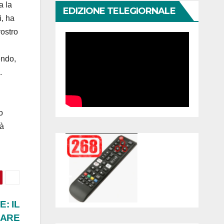
a la
EDIZIONE TELEGIORNALE
i, ha
vostro
endo,
.
o
rà
: IL
SARE