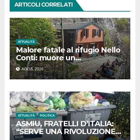
ARTICOLI CORRELATI
ATTUALITÀ
Malore fatale al rifugio Nello
Conti: muore un
escursionista di 80 anni sulle
AGO 5, 2026
Apuane
ATTUALITÀ
POLITICA
ASMIU, FRATELLI D’ITALIA:
“SERVE UNA RIVOLUZIONE
ORGANIZZATIVA.