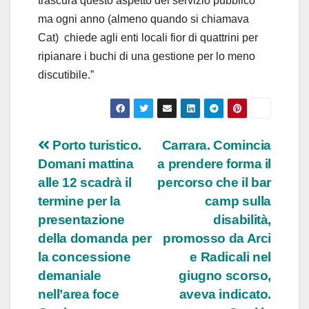
trascura questo aspetto del servizio pubblico
ma ogni anno (almeno quando si chiamava
Cat) chiede agli enti locali fior di quattrini per
ripianare i buchi di una gestione per lo meno
discutibile.”
Navigazione
Porto turistico.
Carrara. Comincia
Domani mattina
a prendere forma il
articoli
alle 12 scadrà il
percorso che il bar
termine per la
camp sulla
presentazione
disabilità,
della domanda per
promosso da Arci
la concessione
e Radicali nel
demaniale
giugno scorso,
nell’area foce
aveva indicato.