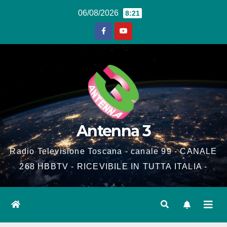
Salta
06/08/2026
8:21
al
contenuto
Antenna 3
Radio Televisione Toscana - canale 99 - CANALE
268 HBBTV - RICEVIBILE IN TUTTA ITALIA -