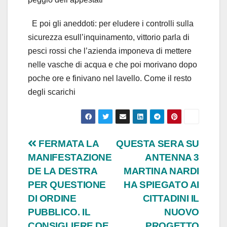
E poi gli aneddoti: per eludere i controlli sulla
sicurezza esull’inquinamento, vittorio parla di
pesci rossi che l’azienda imponeva di mettere
nelle vasche di acqua e che poi morivano dopo
poche ore e finivano nel lavello. Come il resto
degli scarichi
Navigazione
FERMATA LA
QUESTA SERA SU
MANIFESTAZIONE
ANTENNA 3
articoli
DE LA DESTRA
MARTINA NARDI
PER QUESTIONE
HA SPIEGATO AI
DI ORDINE
CITTADINI IL
PUBBLICO. IL
NUOVO
CONSIGLIERE DE
PROGETTO