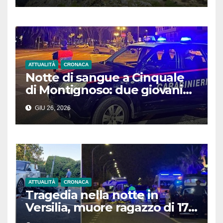
ATTUALITÀ
CRONACA
Notte di sangue a Cinquale
di Montignoso: due giovani
feriti da colpi d’arma da
GIU 26, 2026
fuoco in due situazioni
differenti
ATTUALITÀ
CRONACA
Tragedia nella notte in
Versilia, muore ragazzo di 17
anni. Il conducente del Suv