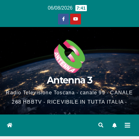
Salta
06/08/2026
7:41
al
contenuto
Antenna 3
Radio Televisione Toscana - canale 99 - CANALE
268 HBBTV - RICEVIBILE IN TUTTA ITALIA -