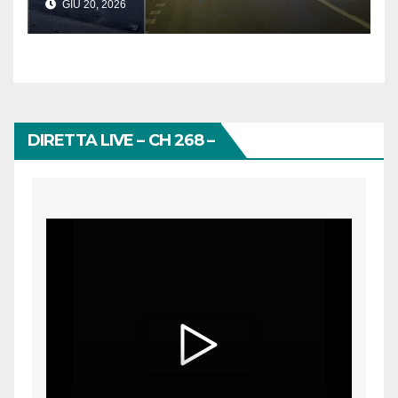
GIU 20, 2026
scappa
DIRETTA LIVE – CH 268 –