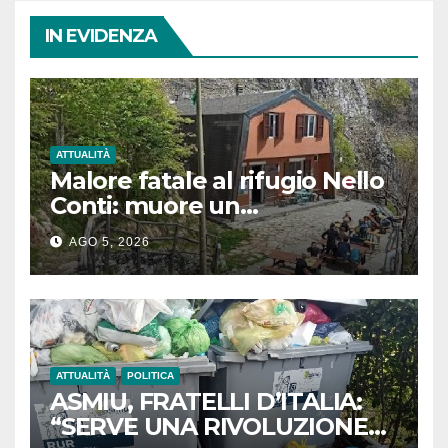
IN EVIDENZA
ATTUALITÀ
Malore fatale al rifugio Nello
Conti: muore un
escursionista di 80 anni sulle
AGO 5, 2026
Apuane
ATTUALITÀ
POLITICA
ASMIU, FRATELLI D’ITALIA:
“SERVE UNA RIVOLUZIONE