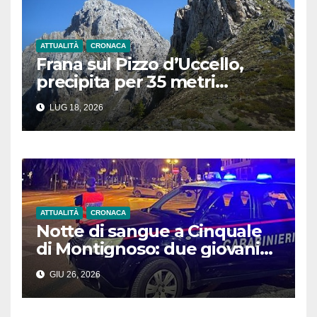
ATTUALITÀ
CRONACA
Frana sul Pizzo d’Uccello,
precipita per 35 metri
durante un’arrampicata:
LUG 18, 2026
soccorsi in azione
ATTUALITÀ
CRONACA
Notte di sangue a Cinquale
di Montignoso: due giovani
feriti da colpi d’arma da
GIU 26, 2026
fuoco in due situazioni
differenti