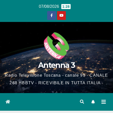
Salta
07/08/2026
1:28
al
contenuto
Antenna 3
Radio Televisione Toscana - canale 99 - CANALE
268 HBBTV - RICEVIBILE IN TUTTA ITALIA -