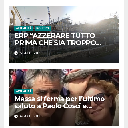
ATTUALITÀ
POLITICA
ERP “AZZERARE TUTTO
PRIMA CHE SIA TROPPO
TARDI”
AGO 6, 2026
ATTUALITÀ
Massa si ferma per l’ultimo
saluto a Paolo Cosci e
Graziella Baldini: proclamato
AGO 6, 2026
il lutto cittadino