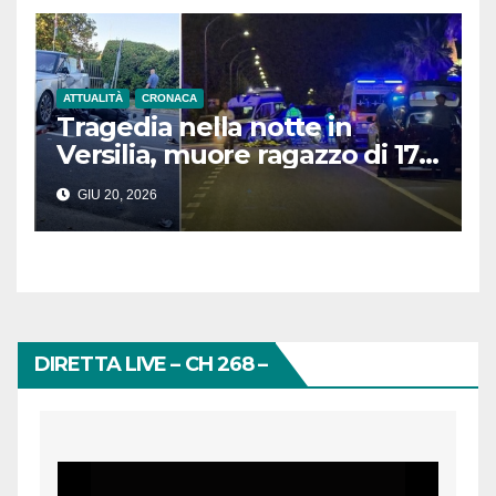
ATTUALITÀ
CRONACA
Tragedia nella notte in
Versilia, muore ragazzo di 17
anni. Il conducente del Suv
GIU 20, 2026
scappa
DIRETTA LIVE – CH 268 –