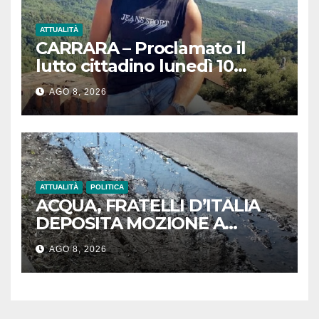
ATTUALITÀ
CARRARA – Proclamato il
lutto cittadino lunedì 10
agosto in concomitanza con
AGO 8, 2026
le esequie di Aldo Gullotti
ATTUALITÀ
POLITICA
ACQUA, FRATELLI D’ITALIA
DEPOSITA MOZIONE A
MASSA: “BASTA SPRECHI.
AGO 8, 2026
GAIA RIPARI LE PERDITE
STRADALI ENTRO 24 ORE”