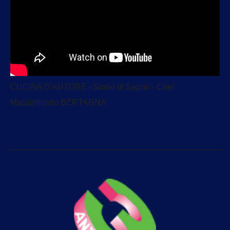
CUCINA D'AUTORE - Storie di Sapori - Chef
Massimiliano BERTAGNA