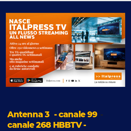
Antenna 3
- canale 99
-
canale 268 HBBTV -