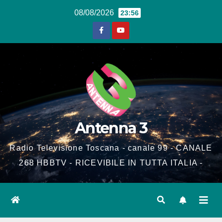
Salta
08/08/2026
23:56
al
contenuto
Antenna 3
Radio Televisione Toscana - canale 99 - CANALE
268 HBBTV - RICEVIBILE IN TUTTA ITALIA -