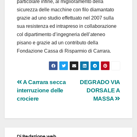
particolare infine, al miglioramento della
sicurezza delle macchine con filo diamantato
grazie ad uno studio effettuato nel 2007 sulla
sua resistenza ed intrapreso in collaborazione
col dipartimento d’ingegneria dell’ateneo
pisano e grazie ad un contributo della
Fondazione Cassa di Risparmio di Carrara.
Navigazione
A Carrara secca
DEGRADO VIA
interruzione delle
DORSALE A
articoli
crociere
MASSA
Di
Redazione web