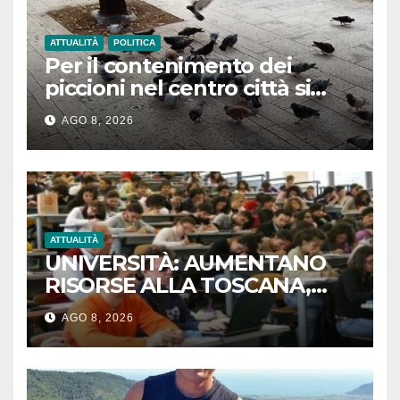
ATTUALITÀ
POLITICA
Per il contenimento dei
piccioni nel centro città si
applica il Piano della Regione
AGO 8, 2026
Toscana a tutela della salute
pubblica e del patrimonio
cittadino
ATTUALITÀ
UNIVERSITÀ: AUMENTANO
RISORSE ALLA TOSCANA,
OLTRE 720 MILIONI DAL MUR
AGO 8, 2026
AD ATENEI REGIONE