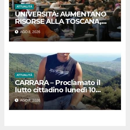
ATTUALITÀ
UNIVERSITÀ: AUMENTANO
RISORSE ALLA TOSCANA,
OLTRE 720 MILIONI DAL MUR
AGO 8, 2026
AD ATENEI REGIONE
ATTUALITÀ
CARRARA – Proclamato il
lutto cittadino lunedì 10
agosto in concomitanza con
AGO 8, 2026
le esequie di Aldo Gullotti