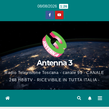
Salta
08/08/2026
1:26
al
contenuto
Antenna 3
Radio Televisione Toscana - canale 99 - CANALE
268 HBBTV - RICEVIBILE IN TUTTA ITALIA -