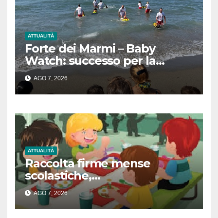
ATTUALITÀ
Forte dei Marmi – Baby
Watch: successo per la
giornata dedicata ai più
AGO 7, 2026
piccoli tra sicurezza, mare e
divertimento
ATTUALITÀ
Raccolta firme mense
scolastiche,
L’Amministrazione rassicura
AGO 7, 2026
le famiglie sulla refezione
scolastica