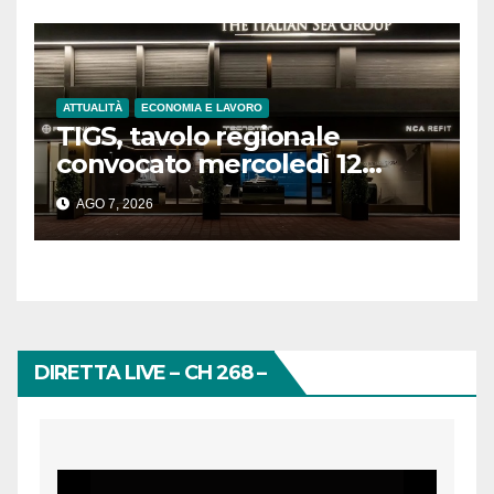
ATTUALITÀ
ECONOMIA E LAVORO
TIGS, tavolo regionale
convocato mercoledì 12
agosto
AGO 7, 2026
DIRETTA LIVE – CH 268 –