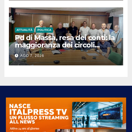
ATTUALITÀ
POLITICA
Pd di Massa, resa dei conti: la
maggioranza dei circoli
sfiducia i vertici e chiede un
AGO 7, 2026
congresso straordinario