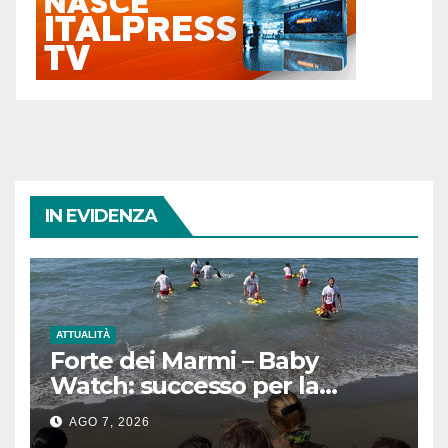
IN EVIDENZA
ATTUALITÀ
Forte dei Marmi – Baby
Watch: successo per la
giornata dedicata ai più
AGO 7, 2026
piccoli tra sicurezza, mare e