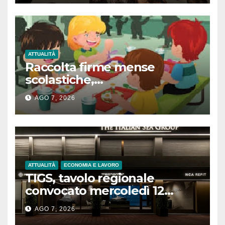
divertimento
ATTUALITÀ
Raccolta firme mense
scolastiche,
L’Amministrazione rassicura
AGO 7, 2026
le famiglie sulla refezione
scolastica
ATTUALITÀ
ECONOMIA E LAVORO
TIGS, tavolo regionale
convocato mercoledì 12
agosto
AGO 7, 2026