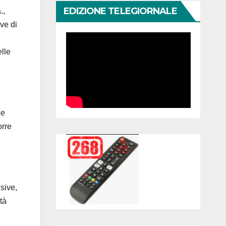
EDIZIONE TELEGIORNALE
.,
ve di
elle
 e
orre
usive,
tà