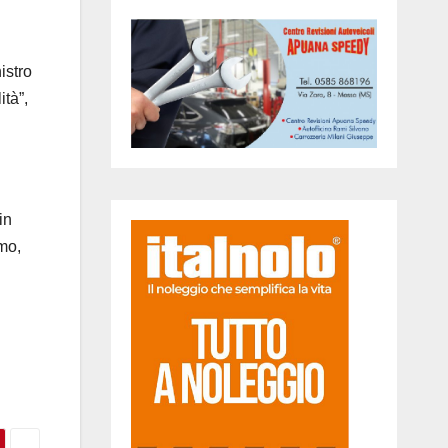
istro
ità”,
in
omo,