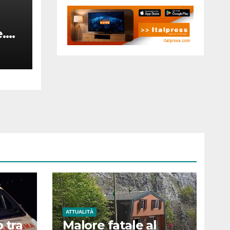
e.
e
ATTUALITÀ
 tra
Malore fatale al