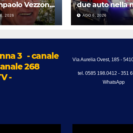
paolo Vezzoni,
due auto nella 
ico dermatologo
a Carrara: una
6, 2026
AGO 6, 2026
oniere del
donna in gravi
rto Grandi
condizioni
onati
nna 3
- canale
Via Aurelia Ovest, 185 - 5
anale 268
tel. 0585 198.0412 - 351 
V -
WhatsApp