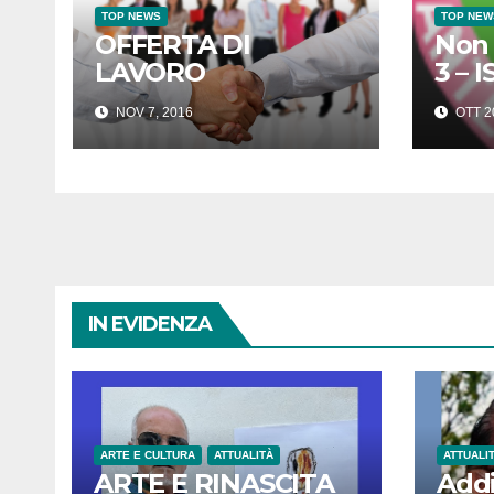
TOP NEWS
TOP NEW
OFFERTA DI
Non 
LAVORO
3 – 
NOV 7, 2016
OTT 2
IN EVIDENZA
ARTE E CULTURA
ATTUALITÀ
ATTUALI
ARTE E RINASCITA
Addi