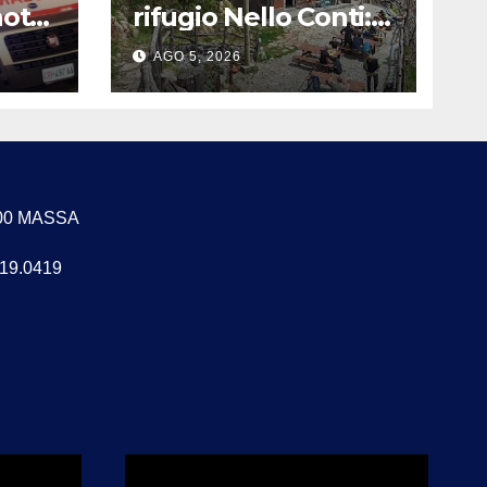
notte
rifugio Nello Conti:
muore un
AGO 5, 2026
escursionista di 80
anni sulle Apuane
4100 MASSA
619.0419