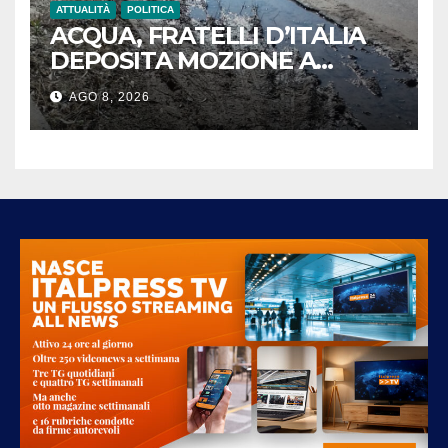
ATTUALITÀ
POLITICA
ACQUA, FRATELLI D’ITALIA
DEPOSITA MOZIONE A
MASSA: “BASTA SPRECHI.
AGO 8, 2026
GAIA RIPARI LE PERDITE
STRADALI ENTRO 24 ORE”