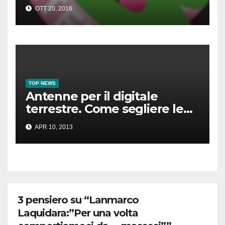
OTT 20, 2016
TOP NEWS
Antenne per il digitale
terrestre. Come segliere le
migliori
APR 10, 2013
3 pensiero su “Lanmarco
Laquidara:”Per una volta