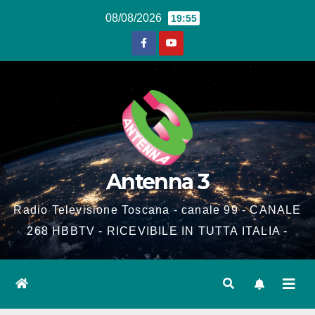
Salta
08/08/2026
19:55
al
contenuto
Antenna 3
Radio Televisione Toscana - canale 99 - CANALE
268 HBBTV - RICEVIBILE IN TUTTA ITALIA -